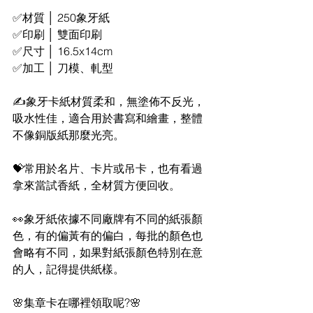
✅材質 │ 250象牙紙​
✅印刷 │ 雙面印刷​
✅尺寸 │ 16.5x14cm​
✅加工 │ 刀模、軋型​
✍️象牙卡紙材質柔和，無塗佈不反光，
吸水性佳，適合用於書寫和繪畫，整體
不像銅版紙那麼光亮。​
💝常用於名片、卡片或吊卡，也有看過
拿來當試香紙，全材質方便回收。​
👀象牙紙依據不同廠牌有不同的紙張顏
色，有的偏黃有的偏白，每批的顏色也
會略有不同，如果對紙張顏色特別在意
的人，記得提供紙樣。​
🌸集章卡在哪裡領取呢?🌸​