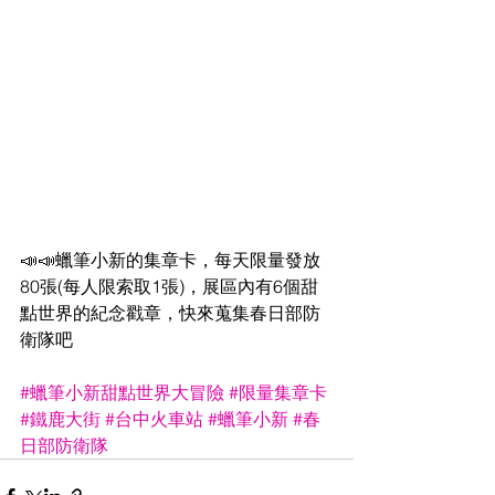
📣📣蠟筆小新的集章卡，每天限量發放
80張(每人限索取1張)，展區內有6個甜
點世界的紀念戳章，快來蒐集春日部防
衛隊吧​
#蠟筆小新甜點世界大冒險
#限量集章卡
#鐵鹿大街
#台中火車站
#蠟筆小新
#春
日部防衛隊