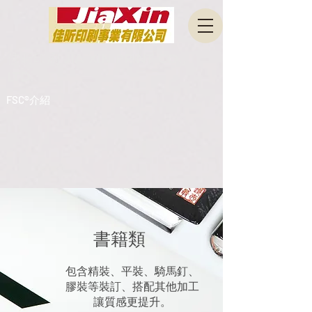
佳昕印刷 JIA XIN PRINT CO.,
LTD.
FSC®介紹
書籍類
包含精裝、平裝、騎馬釘、
膠裝等裝訂、搭配其他加工
讓質感更提升。